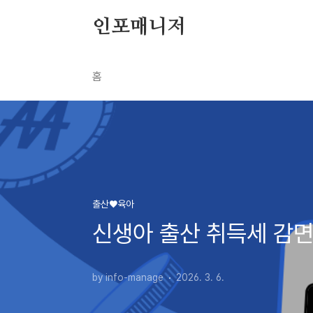
본문 바로가기
인포매니저
홈
출산♥육아
신생아 출산 취득세 감면
by info-manage
2026. 3. 6.