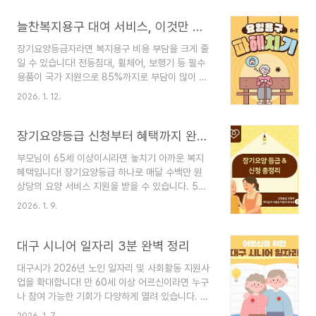
목차간병인보험이란?간병인보험 가입방법보험료
절약하는 법간병인보험 숨은 혜택가입 전 체크사항
늘찬복지용구 대여 서비스, 이것만 알면 월 부담 90% 줄인다
보험사별 보험료 비교공식 보험 정보 사이트간병인
장기요양등급자라면 복지용구 비용 부담을 크게 줄
보험 상담받기 간병인보험이란?간병인보험은 질병·
일 수 있습니다! 전동침대, 휠체어, 보행기 등 필수
상해·장기 입원 등으로 인해 타인의 간병이 필요한
용품이 국가 지원으로 85%까지로 부담이 많이 줄
상황을 대비하는 보험입니다.가입자가 간병인을 고
어듭니다! 지금 바로 지원 절차부터 준비서류, 월 렌
용하거나 요양병원 등에서 간병 서비스를 이용할 때
2026. 1. 12.
탈료 할인까지 한 번에 확인하세요.늘찬복지용구 문
실제 간병비용 또는 일정 금액을 보장합니다. 요약:
의하기📌 목차복지용구 급여란?늘찬복지용구 신청
간병비 부담을 실질적으로 보장받도록 설계된 보험
방법3분 완성 렌탈 절차복지용구 지원 혜택꼭 챙겨
장기요양등급 신청부터 혜택까지 완벽 가이드
간병인보험 가입방법간병..
야 할 서류렌탈료 예시공식 복지용구 정보 복지용구
부모님이 65세 이상이시라면 놓치기 아까운 복지
급여란?장기요양보험 수급자가 일상생활 또는 신체
혜택입니다! 장기요양등급 하나로 매달 수백만 원
활동을 보조하는 용구를 구입하거나 대여할 때,일정
상당의 요양 서비스 지원을 받을 수 있습니다. 5분
금액을 국민건강보험공단에서 지원해주는 제도입니
만 투자해 정리한 내용으로 신청 자격부터 등급별
다. 지원 대상은 장기요양등급(1~5등급 또는 인지
2026. 1. 9.
혜택까지 빠르게 확인하세요.장기요양등급 신청하
지원등급) 수급자이며, 연간 약 160만원 한도로 구
기📌 목차장기요양등급이란?신청자격장기요양등
입·대여비를 지원합니다. 요약: 복지용구는 장기요
급 신청방법등급별 혜택 안내꼭 준비해야 할 서류장
대구 시니어 일자리 3분 완벽 정리
양보험 수급자가 이용 가..
기요양등급별 월 한도표장기요양 관련 공식 사이트
대구시가 2026년 노인 일자리 및 사회활동 지원사
장기요양등급이란?장기요양등급은 일상생활 수행
업을 확대합니다! 만 60세 이상 어르신이라면 누구
에 어려움이 있는 어르신에게 요양서비스를 지원하
나 참여 가능한 기회가 다양하게 열려 있습니다. 지
기 위한 제도입니다.노인장기요양보험은 혼자서 거
금 바로 신청 자격부터 실제 활동비·사업 유형까지
동·식사·목욕 등 일상생활이 어렵다면,장기요양급여
2026. 1. 7.