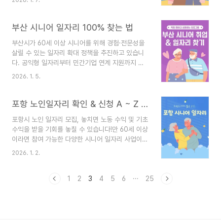
한 번에 확인하세요.대구 시니어 일자리 신청하기
(재가·시설 서비스) 신청을 통해 지원받을 수 있습니
📌 목차대구 시니어 일자리란?신청자격3분 완성
다. 요약: 일상생활 지원이 필요한 어르신에게 제공
온라인 신청방법지원 혜택주의사항시니어 일자리
부산 시니어 일자리 100% 찾는 법
되는 요양서비스 지원 제도 장기요양등급 신청..
유형별 급여표일자리 연결 사이트 대구 시니어 일자
부산시가 60세 이상 시니어를 위해 경험·전문성을
리란?대구시는 2026년에도 노인 일자리 및 사회활
살릴 수 있는 일자리 확대 정책을 추진하고 있습니
동 지원사업을 진행합니다.이번 사업은 공공행정,
다. 공익형 일자리부터 민간기업 연계 지원까지 다
지역사회 공익활동, 커뮤니티 비즈니스, 민간취업
양한 기회를 통해 활동비·급여 혜택까지 받을 수 있
지원 등 4가지 유형으로 구성되며, 총 45,000명
2026. 1. 5.
는 방법을 지금 확인하세요. 지금 바로 신청 자격부
이상 참여할 계획입니다.만 60세 이상 어르신들이
터 실제 지원 프로그램과 연결 사이트까지 한 번에
경험과 역량을 지역 사회에 활용할 수 있도록 다양
정리해 드립니다.신청 바로가기신청방법신청 가이
포항 노인일자리 확인 & 신청 A ~ Z 총정리
한 활동 기회를 제공..
드실제 혜택유형별 급여일자리 연결 사이트 부산시
포항시 노인 일자리 모집, 놓치면 노동 수익 및 기초
에서는 만 60세 이상 시니어를 대상으로 노인일자
수익을 받을 기회를 놓칠 수 있습니다!만 60세 이상
리 및 사회활동 지원사업을 운영하고 있습니다. 신
이라면 참여 가능한 다양한 시니어 일자리 사업이
청 자격과 활동비는 유형별로 다르기 때문에 정확한
운영되고 있으니 신청 방법부터 활동 혜택까지 지금
기준을 확인하는 것이 중요합니다. 부산 시니어 일
2026. 1. 2.
바로 확인하세요.포항시 일자리 포털 바로가기 📌
자리 신청하기 부산 시니어 일자리 신청방법신청은
목차포항시니어일자리란?신청자격신청 방법주요
온라인과 방문 접수 모두 가능합니다. 온라인은 노
혜택주의사항유형별 지원일자리 연결 사이트포항시
1
2
3
4
5
6
···
25
인일자리여기 포털에서 가능하..
니어일자리란?포항시니어일자리는 어르신의 사회
참여와 소득 지원을 위해 포항시 및 포항 시니어클
럽에서 운영하는 노인 일자리 및 사회활동 지원사업
입니다.공익형, 사회서비스형, 시장형, 취업알선형